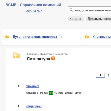
BCME - Справочник компаний
Войти на сайт
Каталог
Добавить комп
Букинистические магазины
14
Книжные м
Главная
»
Культура и искусство
Литература
2
Уникнига
1.
Отзывов:
1
/ Рейтинг
5.0
/ Метро: Римская - 250 м
Лидеркниг
2.