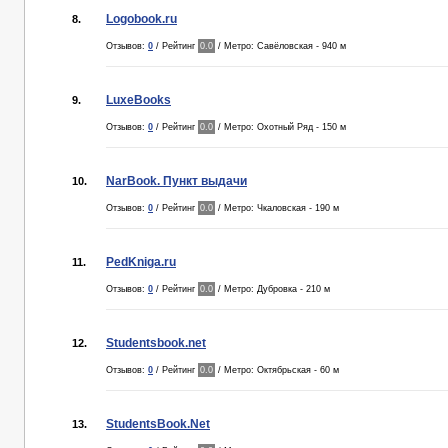
Logobook.ru
8.
Отзывов:
0
/ Рейтинг
0.0
/ Метро: Савёловская - 940 м
LuxeBooks
9.
Отзывов:
0
/ Рейтинг
0.0
/ Метро: Охотный Ряд - 150 м
NarBook. Пункт выдачи
10.
Отзывов:
0
/ Рейтинг
0.0
/ Метро: Чкаловская - 190 м
PedKniga.ru
11.
Отзывов:
0
/ Рейтинг
0.0
/ Метро: Дубровка - 210 м
Studentsbook.net
12.
Отзывов:
0
/ Рейтинг
0.0
/ Метро: Октябрьская - 60 м
StudentsBook.Net
13.