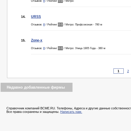
Отзывов:
0
/ Рейтинг
0.0
/ Метро:
URSS
14.
Отзывов:
0
/ Рейтинг
0.0
/ Метро: Профсоюзная - 780 м
Zone-x
15.
Отзывов:
0
/ Рейтинг
0.0
/ Метро: Улица 1905 Года - 380 м
2
Недавно добавленные фирмы
Справочник компаний BCME.RU. Телефоны, Адреса и другие данные собственност
Все права сохранены и защищены.
Написать нам.