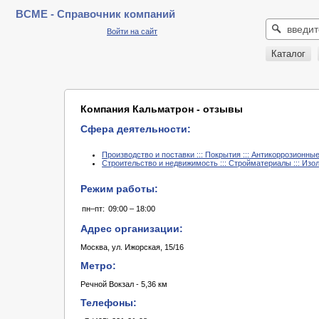
BCME - Справочник компаний
Войти на сайт
Каталог
Компания Кальматрон - отзывы
Сфера деятельности:
Производство и поставки ::: Покрытия ::: Антикоррозионн
Строительство и недвижимость ::: Стройматериалы ::: Из
Режим работы:
пн–пт:
09:00 – 18:00
Адрес организации:
Москва, ул. Ижорская, 15/16
Метро:
Речной Вокзал - 5,36 км
Телефоны: