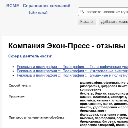
BCME - Справочник компаний
Войти на сайт
Каталог
Добавить комп
Компания Экон-Пресс - отзывы
Сфера деятельности:
Реклама и полиграфия ::: Полиграфия ::: Полиграфические ус
Реклама и полиграфия ::: Полиграфия ::: Изготовление визиток
Реклама и полиграфия ::: Полиграфия ::: Бумажные и полиэти
шелкография, офсетная листо
Способ печати
ризография, цифровая печать
копирование
буклеты, бланки, самокопир
Продукция
бланки, блокноты, конверты, 
наклейки, каталоги, открытки,
приглашения, папки, дипломы
пакеты, удостоверения и проп
брошюры, книги
фальцовка, кругление углов,
Препресс и послепечатная обработка
высечка, перфорация, верстка
брошюровка, биговка, ламин
сверление отверстий, тиснен