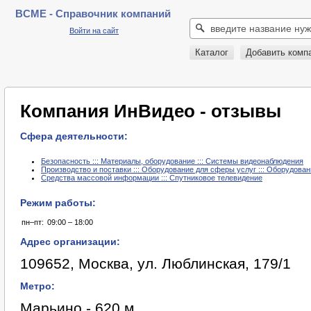
BCME - Справочник компаний
Войти на сайт
Каталог
Добавить комп
Компания ИнВидео - отзывы
Сфера деятельности:
Безопасность ::: Материалы, оборудование ::: Системы видеонаблюдения
Производство и поставки ::: Оборудование для сферы услуг ::: Оборудован
Средства массовой информации ::: Спутниковое телевидение
Режим работы:
пн–пт:
09:00 – 18:00
Адрес организации:
109652, Москва, ул. Люблинская, 179/1
Метро:
Марьино - 620 м