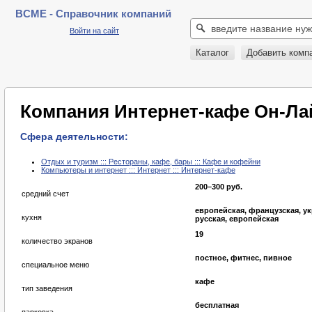
BCME - Справочник компаний
Войти на сайт
Каталог
Добавить комп
Компания Интернет-кафе Он-Ла
Сфера деятельности:
Отдых и туризм ::: Рестораны, кафе, бары ::: Кафе и кофейни
Компьютеры и интернет ::: Интернет ::: Интернет-кафе
200–300 руб.
средний счет
европейская, французская, ук
кухня
русская, европейская
19
количество экранов
постное, фитнес, пивное
специальное меню
кафе
тип заведения
бесплатная