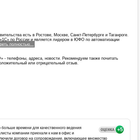
ительства есть в Ростове, Москве, Санкт-Петербурге и Таганроге.
«1С» по России и является лидером в ЮФО по автоматизации
реть полностью...
 - телефоны, адреса, новости. Рекомендуем также почитать
оложительный или отрицательный отзыв.
о больше времени для качественного ведения
+5
алисты компании приехали к нам в офис и
ключили договор на сопровождение, включающее множество