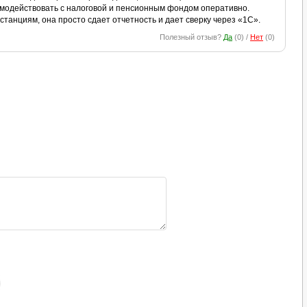
имодействовать с налоговой и пенсионным фондом оперативно.
станциям, она просто сдает отчетность и дает сверку через «1С».
Полезный отзыв?
Да
(
0
) /
Нет
(
0
)