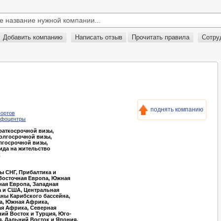
Добавить компанию
Написать отзыв
Прочитать правила
Сотру
поднять компанию
портов
нфоцентры
аткосрочной визы,
олгосрочной визы,
лгосрочной визы,
да на жительство
в
ы СНГ, Прибалтика и
Восточная Европа, Южная
ная Европа, Западная
а и США, Центральная
аны Карибского бассейна,
а, Южная Африка,
я Африка, Северная
ий Восток и Турция, Юго-
я, Дальний Восток и Япония,