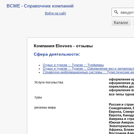
BCME - Справочник компаний
Войти на сайт
Каталог
Компания Elovoes - отзывы
Сфера деятельности:
Отдых и туризм ::: Туризм ::: Турфирмы
Отдых и туризм ::: Туризм ::: Оформление виз и загранпас
Справочно-информационные системы ::: Туристические и
оформление кр
Услуги посольства
оформление д
переклейка до
оформление ви
все типы туро
туры
Россия и стран
регионы мира
Скандинавия, 
Европа, Север
Европа, Канад
Америка и стр
Южная Америк
Экваториальна
Африка, Ближн
Восточная Ази