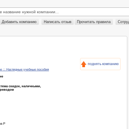
Добавить компанию
Написать отзыв
Прочитать правила
Сотру
поднять компанию
е ::: Наглядные учебные пособия
ие
стема скидок, наличными,
ереводом
ра Р