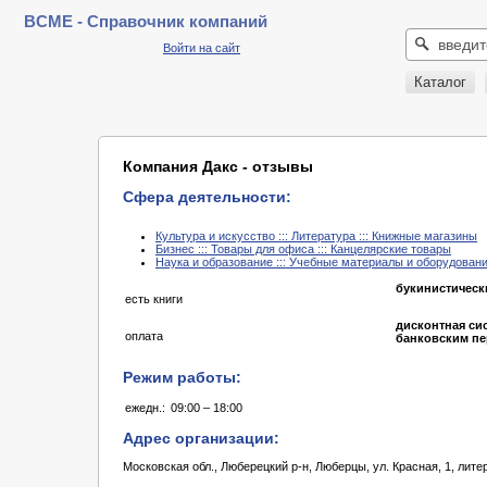
BCME - Справочник компаний
Войти на сайт
Каталог
Компания Дакс - отзывы
Сфера деятельности:
Культура и искусство ::: Литература ::: Книжные магазины
Бизнес ::: Товары для офиса ::: Канцелярские товары
Наука и образование ::: Учебные материалы и оборудовани
букинистическ
есть книги
дисконтная си
оплата
банковским п
Режим работы:
ежедн.:
09:00 – 18:00
Адрес организации:
Московская обл., Люберецкий р-н, Люберцы, ул. Красная, 1, лите