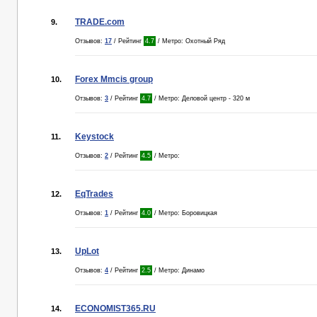
TRADE.com
9.
Отзывов:
17
/ Рейтинг
4.7
/ Метро: Охотный Ряд
Forex Mmcis group
10.
Отзывов:
3
/ Рейтинг
4.7
/ Метро: Деловой центр - 320 м
Keystock
11.
Отзывов:
2
/ Рейтинг
4.5
/ Метро:
EqTrades
12.
Отзывов:
1
/ Рейтинг
4.0
/ Метро: Боровицкая
UpLot
13.
Отзывов:
4
/ Рейтинг
2.5
/ Метро: Динамо
ECONOMIST365.RU
14.