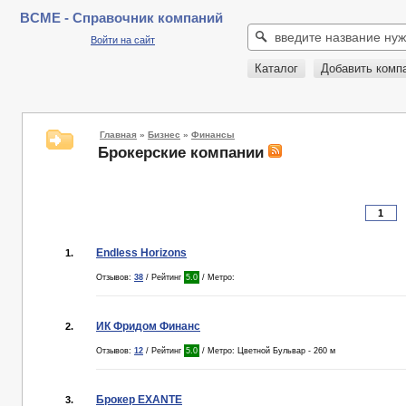
BCME - Справочник компаний
Войти на сайт
Каталог
Добавить комп
Главная
»
Бизнес
»
Финансы
Брокерские компании
Endless Horizons
1.
Отзывов:
38
/ Рейтинг
5.0
/ Метро:
ИК Фридом Финанс
2.
Отзывов:
12
/ Рейтинг
5.0
/ Метро: Цветной Бульвар - 260 м
Брокер EXANTE
3.