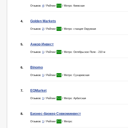
Отзывов:
4
/ Рейтинг
5.0
/ Метро: Киевская
Golden Markets
4.
Отзывов:
2
/ Рейтинг
5.0
/ Метро: станция Окружная
Анкор Инвест
5.
Отзывов:
1
/ Рейтинг
5.0
/ Метро: Октябрьское Поле - 210 м
Binomo
6.
Отзывов:
1
/ Рейтинг
5.0
/ Метро: Сухаревская
EQMarket
7.
Отзывов:
1
/ Рейтинг
5.0
/ Метро: Арбатская
Бизнес-брокер Совкоминвест
8.
Отзывов:
1
/ Рейтинг
5.0
/ Метро: