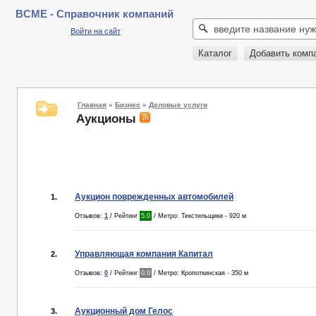
BCME - Справочник компаний
Войти на сайт
Каталог
Добавить комп
Главная
»
Бизнес
»
Деловые услуги
Аукционы
Аукцион поврежденных автомобилей
1.
Отзывов:
1
/ Рейтинг
5.0
/ Метро: Текстильщики - 920 м
Управляющая компания Капитал
2.
Отзывов:
0
/ Рейтинг
0.0
/ Метро: Кропоткинская - 350 м
Аукционный дом Гелос
3.