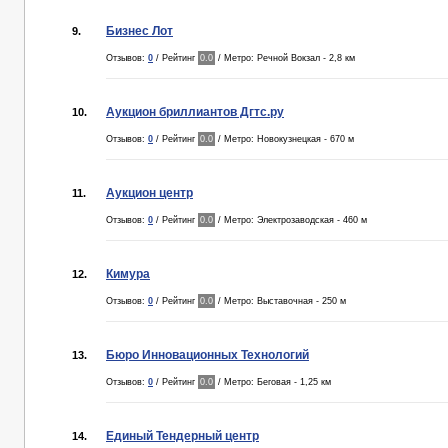
Бизнес Лот
9.
Отзывов:
0
/ Рейтинг
0.0
/ Метро: Речной Вокзал - 2,8 км
Аукцион бриллиантов Дгтс.ру
10.
Отзывов:
0
/ Рейтинг
0.0
/ Метро: Новокузнецкая - 670 м
Аукцион центр
11.
Отзывов:
0
/ Рейтинг
0.0
/ Метро: Электрозаводская - 460 м
Кимура
12.
Отзывов:
0
/ Рейтинг
0.0
/ Метро: Выставочная - 250 м
Бюро Инновационных Технологий
13.
Отзывов:
0
/ Рейтинг
0.0
/ Метро: Беговая - 1,25 км
Единый Тендерный центр
14.