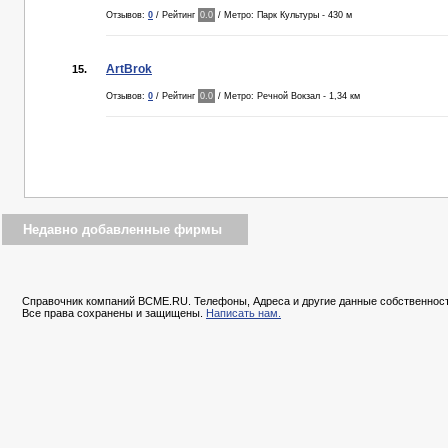
Отзывов:
0
/ Рейтинг
0.0
/ Метро: Парк Культуры - 430 м
ArtBrok
15.
Отзывов:
0
/ Рейтинг
0.0
/ Метро: Речной Вокзал - 1,34 км
Недавно добавленные фирмы
Справочник компаний BCME.RU. Телефоны, Адреса и другие данные собственност
Все права сохранены и защищены.
Написать нам.