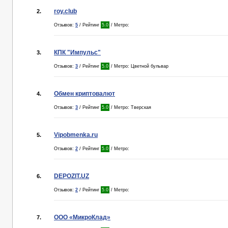
roy.club
2.
Отзывов:
5
/ Рейтинг
5.0
/ Метро:
КПК "Импульс"
3.
Отзывов:
3
/ Рейтинг
5.0
/ Метро: Цветной бульвар
Обмен криптовалют
4.
Отзывов:
3
/ Рейтинг
5.0
/ Метро: Тверская
Vipobmenka.ru
5.
Отзывов:
2
/ Рейтинг
5.0
/ Метро:
DEPOZIT.UZ
6.
Отзывов:
2
/ Рейтинг
5.0
/ Метро:
ООО «МикроКлад»
7.