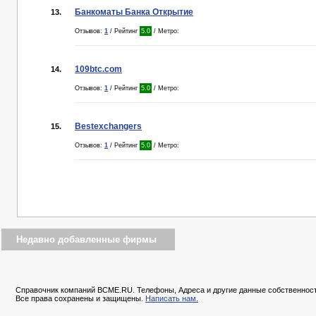
Банкоматы Банка Открытие
13.
Отзывов:
1
/ Рейтинг
5.0
/ Метро:
109btc.com
14.
Отзывов:
1
/ Рейтинг
5.0
/ Метро:
Bestexchangers
15.
Отзывов:
1
/ Рейтинг
5.0
/ Метро:
Недавно добавленные фирмы
Справочник компаний BCME.RU. Телефоны, Адреса и другие данные собственност
Все права сохранены и защищены.
Написать нам.