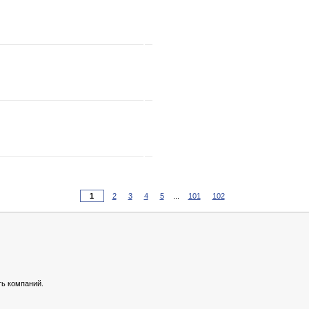
2
3
4
5
...
101
102
ь компаний.