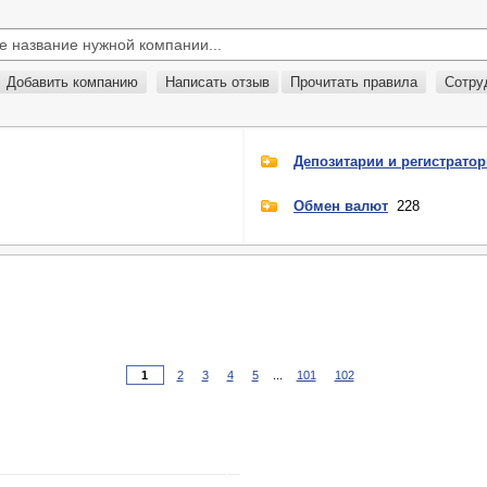
Добавить компанию
Написать отзыв
Прочитать правила
Сотру
Депозитарии и регистрато
Обмен валют
228
2
3
4
5
...
101
102