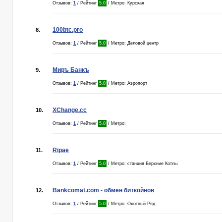
Отзывов:
1
/ Рейтинг
5.0
/ Метро: Курская
100btc.pro
8.
Отзывов:
1
/ Рейтинг
5.0
/ Метро: Деловой центр
Миръ Банкъ
9.
Отзывов:
1
/ Рейтинг
5.0
/ Метро: Аэропорт
XChange.сс
10.
Отзывов:
1
/ Рейтинг
5.0
/ Метро:
Ripae
11.
Отзывов:
1
/ Рейтинг
5.0
/ Метро: станция Верхние Котлы
Bankcomat.com - обмен биткойнов
12.
Отзывов:
1
/ Рейтинг
5.0
/ Метро: Охотный Ряд